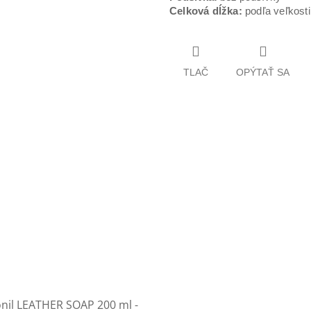
Celková dĺžka:
podľa veľkost
TLAČ
OPÝTAŤ SA
onil LEATHER SOAP 200 ml -