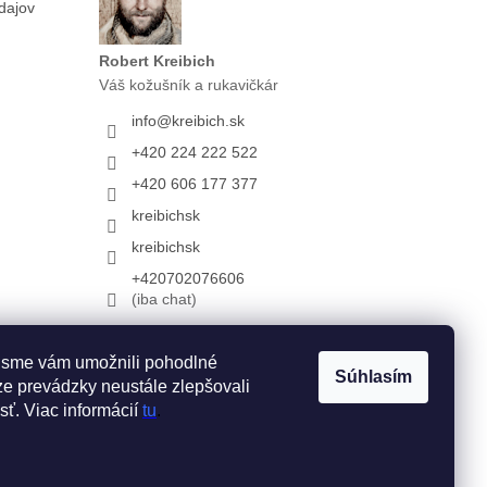
dajov
Robert Kreibich
Váš kožušník a rukavičkár
info
@
kreibich.sk
+420 224 222 522
+420 606 177 377
kreibichsk
kreibichsk
+420702076606
(iba chat)
 sme vám umožnili pohodlné
Súhlasím
e prevádzky neustále zlepšovali
sť. Viac informácií
tu
.
Vytvoril Shoptet