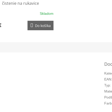
čistenie na rukavice
Skladom
€
Do košíka
Dod
Kate
EAN
Typ
:
Mate
Podš
Farb