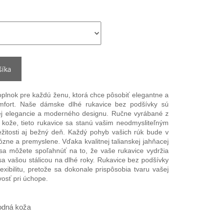
šíka
lnok pre každú ženu, ktorá chce pôsobiť elegantne a
omfort. Naše dámske dlhé rukavice bez podšívky sú
ej elegancie a moderného designu. Ručne vyrábané z
j kože, tieto rukavice sa stanú vašim neodmysliteľným
ežitosti aj bežný deň. Každý pohyb vašich rúk bude v
iózne a premyslene. Vďaka kvalitnej talianskej jahňacej
 sa môžete spoľahnúť na to, že vaše rukavice vydržia
sa vašou stálicou na dlhé roky. Rukavice bez podšívky
exibilitu, pretože sa dokonale prispôsobia tvaru vašej
vosť pri úchope.
rodná koža