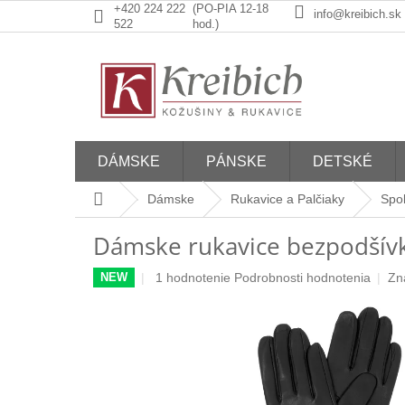
Prejsť
+420 224 222
(PO-PIA 12-18
info@kreibich.sk
na
522
hod.)
obsah
DÁMSKE
PÁNSKE
DETSKÉ
Domov
Dámske
Rukavice a Palčiaky
Spo
Dámske rukavice bezpodšívko
Priemerné
1 hodnotenie
Podrobnosti hodnotenia
Zn
NEW
hodnotenie
produktu
je
5,0
z
5
hviezdičiek.