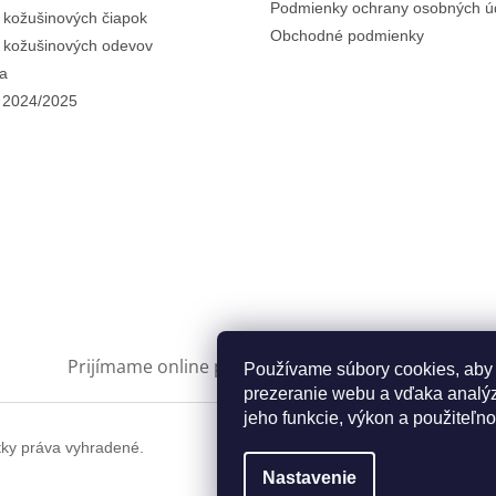
Podmienky ochrany osobných ú
i kožušinových čiapok
Obchodné podmienky
i kožušinových odevov
a
 2024/2025
Prijímame online platby
Používame súbory cookies, aby
prezeranie webu a vďaka analýz
jeho funkcie, výkon a použiteľno
tky práva vyhradené.
Nastavenie