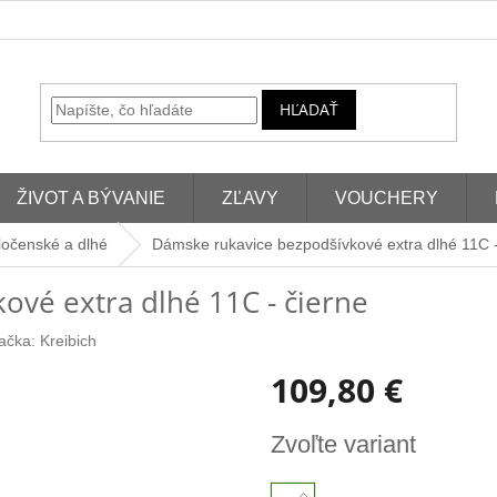
HĽADAŤ
ŽIVOT A BÝVANIE
ZĽAVY
VOUCHERY
ločenské a dlhé
Dámske rukavice bezpodšívkové extra dlhé 11C -
vé extra dlhé 11C - čierne
ačka:
Kreibich
109,80 €
Jednotková
Zvoľte variant
cena: