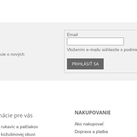
Email
Vložením e-mailu súhlasíte s
podmi
ácie o nových
PRIHLÁSIŤ SA
NAKUPOVANIE
mácie pre vás
Ako nakupovať
 rukavíc a palčiakov
Doprava a platba
i kožušinovej obuvi