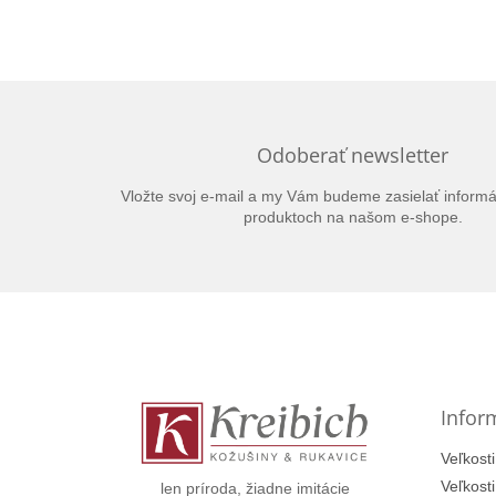
Odoberať newsletter
Vložte svoj e-mail a my Vám budeme zasielať inform
produktoch na našom e-shope.
Z
á
p
ä
t
Infor
i
e
Veľkosti
Veľkost
len príroda, žiadne imitácie