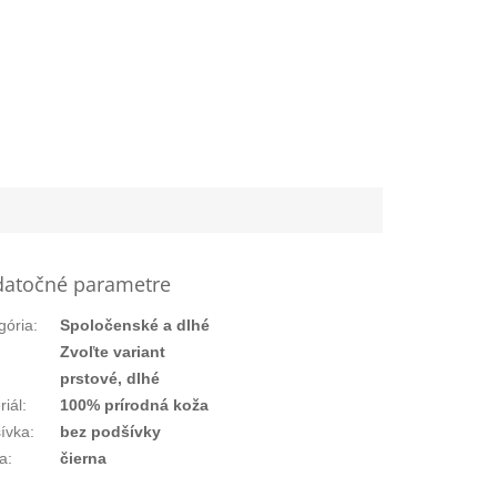
atočné parametre
gória
:
Spoločenské a dlhé
:
Zvoľte variant
prstové, dlhé
riál
:
100% prírodná koža
ívka
:
bez podšívky
a
:
čierna