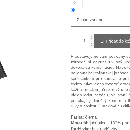
Pridať do ko
Predstavujeme vám potrebný dop
zároveň si dopriať luxusný k
dokonalou kombináciou klasick
najjemnejšej talianskej jahňace
spoločníkom pre špeciálne príl
týchto rukaviciach vyzerať grac
koži a precíznej českej výrobe
nielen jednu sezónu, ale stanú 
ponúkajú jedinečný komfort a fl
ruky a poskytujú maximálnu citli
Farba:
čierna
Materiál:
jahňatina - 100% prí
Podšívka:
bez podšívky