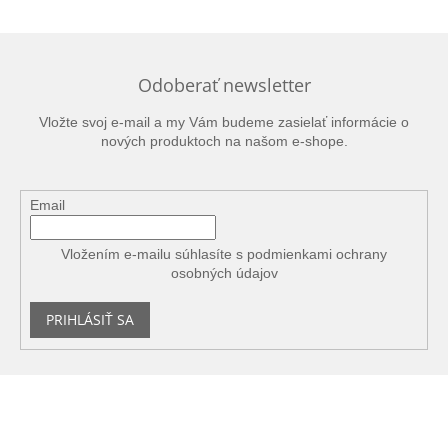
Odoberať newsletter
Vložte svoj e-mail a my Vám budeme zasielať informácie o
nových produktoch na našom e-shope.
Email
Vložením e-mailu súhlasíte s
podmienkami ochrany
osobných údajov
PRIHLÁSIŤ SA
Z
á
p