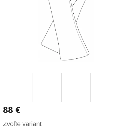
88 €
Jednotková
Zvoľte variant
cena: