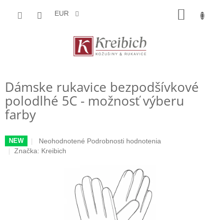
Prejsť
NÁKU
na
EUR
obsah
KOŠÍK
Dámske rukavice bezpodšívkové
polodlhé 5C - možnosť výberu
farby
Priemerné
Neohodnotené
Podrobnosti hodnotenia
NEW
hodnotenie
Značka:
Kreibich
produktu
je
0,0
z
5
hviezdičiek.