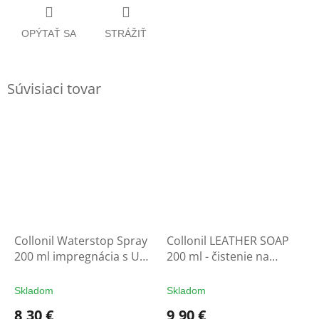
OPÝTAŤ SA
STRÁŽIŤ
Súvisiaci tovar
Collonil Waterstop Spray
Collonil LEATHER SOAP
200 ml impregnácia s UV
200 ml - čistenie na
filtrom - ochrana na
rukavice
rukavice
Skladom
Skladom
8,30 €
9,90 €