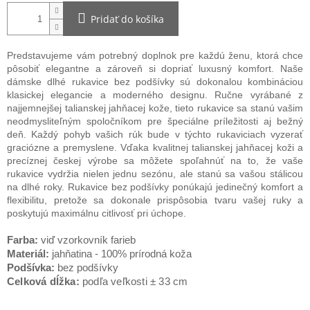
Pridať do košíka
Predstavujeme vám potrebný doplnok pre každú ženu, ktorá chce
pôsobiť elegantne a zároveň si dopriať luxusný komfort. Naše
dámske dlhé rukavice bez podšívky sú dokonalou kombináciou
klasickej elegancie a moderného designu. Ručne vyrábané z
najjemnejšej talianskej jahňacej kože, tieto rukavice sa stanú vašim
neodmysliteľným spoločníkom pre špeciálne príležitosti aj bežný
deň. Každý pohyb vašich rúk bude v týchto rukaviciach vyzerať
graciózne a premyslene. Vďaka kvalitnej talianskej jahňacej koži a
precíznej českej výrobe sa môžete spoľahnúť na to, že vaše
rukavice vydržia nielen jednu sezónu, ale stanú sa vašou stálicou
na dlhé roky. Rukavice bez podšívky ponúkajú jedinečný komfort a
flexibilitu, pretože sa dokonale prispôsobia tvaru vašej ruky a
poskytujú maximálnu citlivosť pri úchope.
Farba:
viď vzorkovník farieb
Materiál:
jahňatina - 100% prírodná koža
Podšívka:
bez podšívky
Celková dĺžka:
podľa veľkosti ± 33 cm