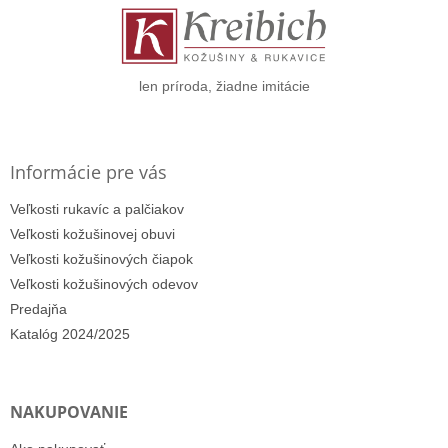
ä
t
i
e
len príroda, žiadne imitácie
Informácie pre vás
Veľkosti rukavíc a palčiakov
Veľkosti kožušinovej obuvi
Veľkosti kožušinových čiapok
Veľkosti kožušinových odevov
Predajňa
Katalóg 2024/2025
NAKUPOVANIE