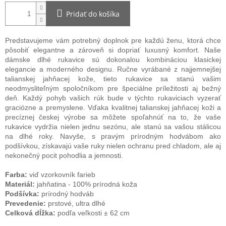
Pridať do košíka
Predstavujeme vám potrebný doplnok pre každú ženu, ktorá chce
pôsobiť elegantne a zároveň si dopriať luxusný komfort. Naše
dámske dlhé rukavice sú dokonalou kombináciou klasickej
elegancie a moderného designu. Ručne vyrábané z najjemnejšej
talianskej jahňacej kože, tieto rukavice sa stanú vašim
neodmysliteľným spoločníkom pre špeciálne príležitosti aj bežný
deň. Každý pohyb vašich rúk bude v týchto rukaviciach vyzerať
graciózne a premyslene. Vďaka kvalitnej talianskej jahňacej koži a
precíznej českej výrobe sa môžete spoľahnúť na to, že vaše
rukavice vydržia nielen jednu sezónu, ale stanú sa vašou stálicou
na dlhé roky. Navyše, s pravým prírodným hodvábom ako
podšívkou, získavajú vaše ruky nielen ochranu pred chladom, ale aj
nekonečný pocit pohodlia a jemnosti.
Farba:
viď vzorkovník farieb
Materiál:
jahňatina - 100% prírodná koža
Podšívka:
prírodný hodváb
Prevedenie:
prstové, ultra dlhé
Celková dĺžka:
podľa veľkosti ± 62 cm