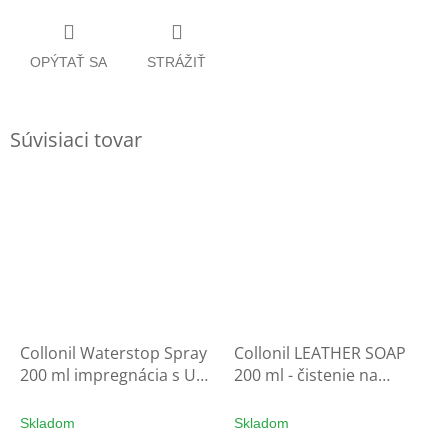
OPÝTAŤ SA
STRÁŽIŤ
Súvisiaci tovar
Collonil Waterstop Spray
Collonil LEATHER SOAP
200 ml impregnácia s UV
200 ml - čistenie na
filtrom - ochrana na
rukavice
rukavice
Skladom
Skladom