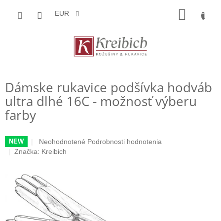
Prejsť
NÁKU
na
EUR
obsah
KOŠÍK
Dámske rukavice podšívka hodváb
ultra dlhé 16C - možnosť výberu
farby
Priemerné
Neohodnotené
Podrobnosti hodnotenia
NEW
hodnotenie
Značka:
Kreibich
produktu
je
0,0
z
5
hviezdičiek.