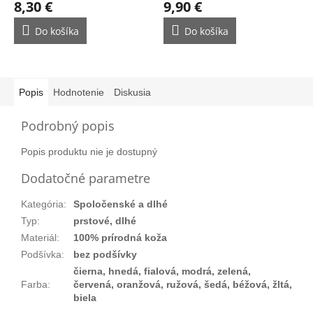
8,30 €
9,90 €
Do košíka
Do košíka
Popis
Hodnotenie
Diskusia
Podrobný popis
Popis produktu nie je dostupný
Dodatočné parametre
Kategória
:
Spoločenské a dlhé
Typ
:
prstové, dlhé
Materiál
:
100% prírodná koža
Podšívka
:
bez podšívky
čierna, hnedá, fialová, modrá, zelená,
Farba
:
červená, oranžová, ružová, šedá, béžová, žltá,
biela