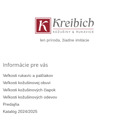
á
p
ä
t
i
e
len príroda, žiadne imitácie
Informácie pre vás
Veľkosti rukavíc a palčiakov
Veľkosti kožušinovej obuvi
Veľkosti kožušinových čiapok
Veľkosti kožušinových odevov
Predajňa
Katalóg 2024/2025