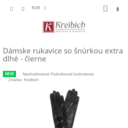
Prejsť
NÁKU
na
EUR
obsah
KOŠÍK
Dámske rukavice so šnúrkou extra
dlhé - čierne
Priemerné
Neohodnotené
Podrobnosti hodnotenia
NEW
hodnotenie
Značka:
Kreibich
produktu
je
0,0
z
5
hviezdičiek.