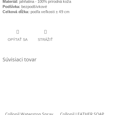
Materiál:
jahňatina - 100% prírodná koža
Podšívka:
bezpodšívkové
Celková dĺžka:
podľa veľkosti ± 49 cm
OPÝTAŤ SA
STRÁŽIŤ
Súvisiaci tovar
Collonil Waterstop Spray
Collonil LEATHER SOAP