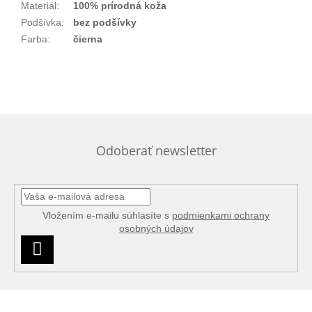
Materiál
:
100% prírodná koža
Podšívka
:
bez podšívky
Farba
:
čierna
Odoberať newsletter
Vložením e-mailu súhlasíte s
podmienkami ochrany
osobných údajov
PRIHLÁSIŤ
SA
Z
á