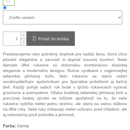
Pridať do košíka
Predstavujeme vám potrebný doplnok pre každú ženu, ktorá chce
pôsobiť elegantne a zároveň si dopriať luxusný komfort. Naše
dámske dlhé rukavice sú dokonalou kombináciou klasickej
elegancie a moderného designu. Ručne vyrábané z najjemnejšej
talianskej jahňacej kože, tieto rukavice sa stanú vašim
neodmysliteľným spoločníkom pre špeciálne príležitosti aj bežný
deň. Každý pohyb vašich rúk bude v týchto rukaviciach vyzerať
graciózne a premyslene. Vďaka kvalitnej talianskej jahňacej koži a
precíznej českej výrobe sa môžete spoľahnúť na to, že vaše
rukavice vydržia nielen jednu sezónu, ale stanú sa vašou stálicou
na dlhé roky. Vaše ruky získavajú nielen ochranu pred chladom, ale
aj nekonečný pocit pohodlia a jemnosti.
Farba:
čierna