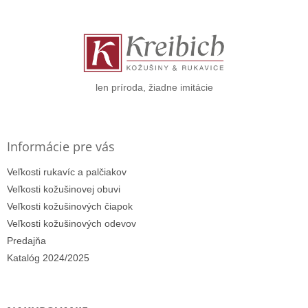
p
ä
t
i
e
len príroda, žiadne imitácie
Informácie pre vás
Veľkosti rukavíc a palčiakov
Veľkosti kožušinovej obuvi
Veľkosti kožušinových čiapok
Veľkosti kožušinových odevov
Predajňa
Katalóg 2024/2025