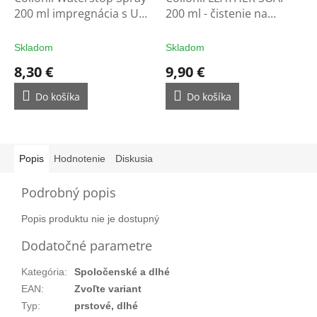
200 ml impregnácia s UV
200 ml - čistenie na
filtrom - ochrana na
rukavice
rukavice
Skladom
Skladom
8,30 €
9,90 €
Do košíka
Do košíka
Popis
Hodnotenie
Diskusia
Podrobný popis
Popis produktu nie je dostupný
Dodatočné parametre
Kategória
:
Spoločenské a dlhé
EAN
:
Zvoľte variant
Typ
:
prstové, dlhé