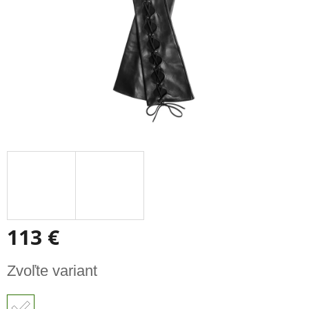
113 €
Jednotková
Zvoľte variant
cena: