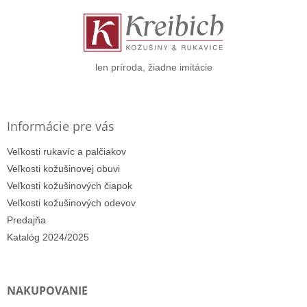
ä
t
i
e
len príroda, žiadne imitácie
Informácie pre vás
Veľkosti rukavíc a palčiakov
Veľkosti kožušinovej obuvi
Veľkosti kožušinových čiapok
Veľkosti kožušinových odevov
Predajňa
Katalóg 2024/2025
NAKUPOVANIE