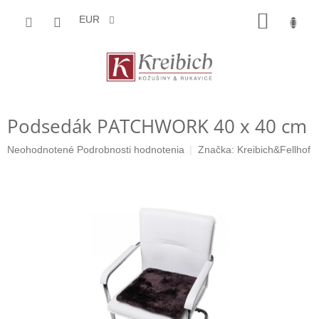
Prejsť
NÁKU
na
EUR
obsah
KOŠÍK
Podsedák PATCHWORK 40 x 40 cm
Priemerné
Neohodnotené
Podrobnosti hodnotenia
Značka:
Kreibich&Fellhof
hodnotenie
produktu
je
0,0
z
5
hviezdičiek.