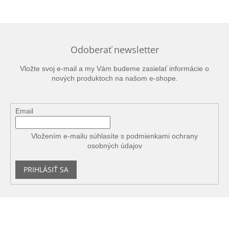
Odoberať newsletter
Vložte svoj e-mail a my Vám budeme zasielať informácie o
nových produktoch na našom e-shope.
Email
Vložením e-mailu súhlasíte s
podmienkami ochrany
osobných údajov
PRIHLÁSIŤ SA
Z
á
p