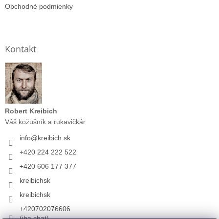
Obchodné podmienky
Kontakt
Robert Kreibich
Váš kožušník a rukavičkár
info
@
kreibich.sk
+420 224 222 522
+420 606 177 377
kreibichsk
kreibichsk
+420702076606
(iba chat)