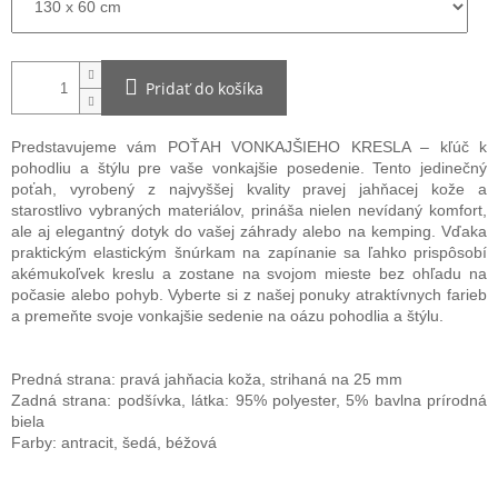
Pridať do košíka
Predstavujeme vám POŤAH VONKAJŠIEHO KRESLA – kľúč k
pohodliu a štýlu pre vaše vonkajšie posedenie. Tento jedinečný
poťah, vyrobený z najvyššej kvality pravej jahňacej kože a
starostlivo vybraných materiálov, prináša nielen nevídaný komfort,
ale aj elegantný dotyk do vašej záhrady alebo na kemping. Vďaka
praktickým elastickým šnúrkam na zapínanie sa ľahko prispôsobí
akémukoľvek kreslu a zostane na svojom mieste bez ohľadu na
počasie alebo pohyb. Vyberte si z našej ponuky atraktívnych farieb
a premeňte svoje vonkajšie sedenie na oázu pohodlia a štýlu.
Predná strana: pravá jahňacia koža, strihaná na 25 mm
Zadná strana: podšívka, látka: 95% polyester, 5% bavlna prírodná
biela
Farby: antracit, šedá, béžová