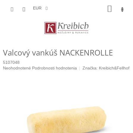
Prejsť
NÁKU
na
EUR
obsah
KOŠÍK
Valcový vankúš NACKENROLLE
5107048
Priemerné
Neohodnotené
Podrobnosti hodnotenia
Značka:
Kreibich&Fellhof
hodnotenie
produktu
je
0,0
z
5
hviezdičiek.