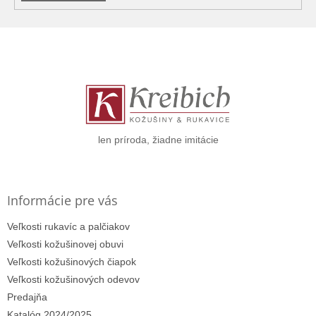
Z
á
p
ä
t
i
e
len príroda, žiadne imitácie
Informácie pre vás
Veľkosti rukavíc a palčiakov
Veľkosti kožušinovej obuvi
Veľkosti kožušinových čiapok
Veľkosti kožušinových odevov
Predajňa
Katalóg 2024/2025