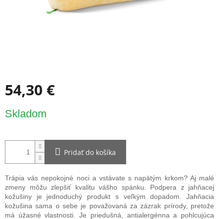
54,30 €
Jednotková
Skladom
cena:
Pridať do košíka
Trápia vás nepokojné noci a vstávate s napätým krkom? Aj malé
zmeny môžu zlepšiť kvalitu vášho spánku. Podpera z jahňacej
kožušiny je jednoduchý produkt s veľkým dopadom. Jahňacia
kožušina sama o sebe je považovaná za zázrak prírody, pretože
má úžasné vlastnosti. Je priedušná, antialergénna a pohlcujúca