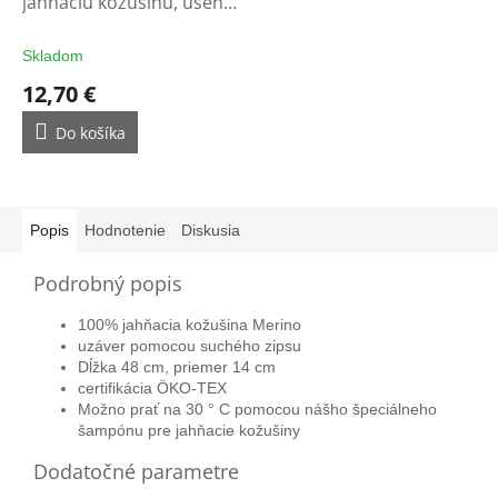
jahňaciu kožušinu, useň a
vlnu
Skladom
12,70 €
Do košíka
Popis
Hodnotenie
Diskusia
Podrobný popis
100% jahňacia kožušina Merino
uzáver pomocou suchého zipsu
Dĺžka 48 cm, priemer 14 cm
certifikácia ÖKO-TEX
Možno prať na 30 ° C pomocou nášho špeciálneho
šampónu pre jahňacie kožušiny
Dodatočné parametre