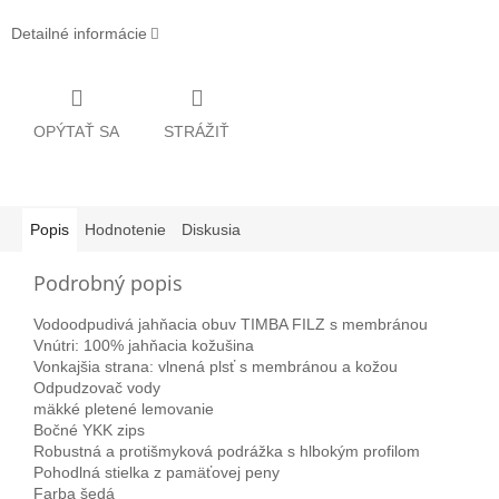
Detailné informácie
OPÝTAŤ SA
STRÁŽIŤ
Popis
Hodnotenie
Diskusia
Podrobný popis
Vodoodpudivá jahňacia obuv TIMBA FILZ s membránou
Vnútri: 100% jahňacia kožušina
Vonkajšia strana: vlnená plsť s membránou a kožou
Odpudzovač vody
mäkké pletené lemovanie
Bočné YKK zips
Robustná a protišmyková podrážka s hlbokým profilom
Pohodlná stielka z pamäťovej peny
Farba šedá