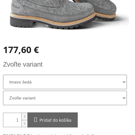
177,60 €
Jednotková
Zvoľte variant
cena:
Pridať do košíka