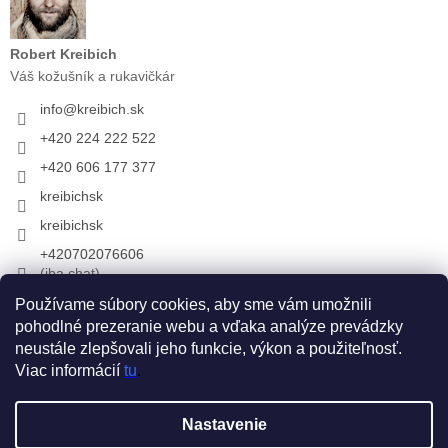
Robert Kreibich
Váš kožušník a rukavičkár
info
@
kreibich.sk
+420 224 222 522
+420 606 177 377
kreibichsk
kreibichsk
+420702076606
(iba chat)
Používame súbory cookies, aby sme vám umožnili
pohodlné prezeranie webu a vďaka analýze prevádzky
Prijímame online platby
neustále zlepšovali jeho funkcie, výkon a použiteľnosť.
Viac informácií
tu
.
Vytvoril Shoptet
Nastavenie