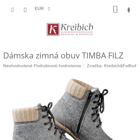
Prejsť
NÁKU
na
EUR
obsah
KOŠÍK
Dámska zimná obuv TIMBA FILZ
Priemerné
Neohodnotené
Podrobnosti hodnotenia
Značka:
Kreibich&Fellhof
hodnotenie
produktu
je
0,0
z
5
hviezdičiek.