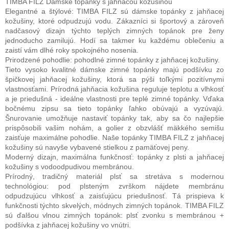
TIMBA FILZ Dámske topánky s jahňacou kožušinou
Elegantné a štýlové: TIMBA FILZ sú dámske topánky z jahňacej
kožušiny, ktoré odpudzujú vodu. Zákazníci si športový a zároveň
nadčasový dizajn týchto teplých zimných topánok pre ženy
jednoducho zamilujú. Hodí sa takmer ku každému oblečeniu a
zaistí vám dlhé roky spokojného nosenia.
Prirodzené pohodlie: pohodlné zimné topánky z jahňacej kožušiny.
Tieto vysoko kvalitné dámske zimné topánky majú podšívku zo
špičkovej jahňacej kožušiny, ktorá sa pýši toľkými pozitívnymi
vlastnosťami. Prírodná jahňacia kožušina reguluje teplotu a vlhkosť
a je priedušná - ideálne vlastnosti pre teplé zimné topánky. Vďaka
bočnému zipsu sa tieto topánky ľahko obúvajú a vyzúvajú.
Šnurovanie umožňuje nastaviť topánky tak, aby sa čo najlepšie
prispôsobili vašim nohám, a golier z obzvlášť mäkkého semišu
zaisťuje maximálne pohodlie. Naše topánky TIMBA FILZ z jahňacej
kožušiny sú navyše vybavené stielkou z pamäťovej peny.
Moderný dizajn, maximálna funkčnosť: topánky z plsti a jahňacej
kožušiny s vodoodpudivou membránou.
Prírodný, tradičný materiál plsť sa stretáva s modernou
technológiou: pod plsteným zvrškom nájdete membránu
odpudzujúcu vlhkosť a zaisťujúcu priedušnosť. Tá prispieva k
funkčnosti týchto skvelých, módnych zimných topánok. TIMBA FILZ
sú ďalšou vlnou zimných topánok: plsť zvonku s membránou +
podšívka z jahňacej kožušiny vo vnútri.