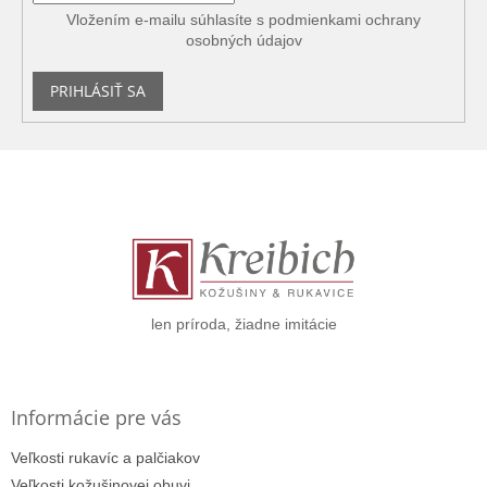
Vložením e-mailu súhlasíte s
podmienkami ochrany
osobných údajov
PRIHLÁSIŤ SA
Z
á
p
ä
t
i
e
len príroda, žiadne imitácie
Informácie pre vás
Veľkosti rukavíc a palčiakov
Veľkosti kožušinovej obuvi