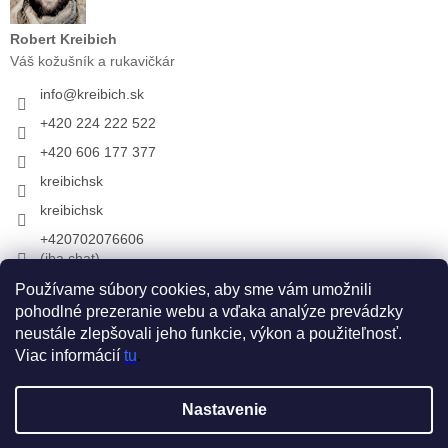
Robert Kreibich
Váš kožušník a rukavičkár
info
@
kreibich.sk
+420 224 222 522
+420 606 177 377
kreibichsk
kreibichsk
+420702076606
(iba chat)
Používame súbory cookies, aby sme vám umožnili
pohodlné prezeranie webu a vďaka analýze prevádzky
Prijímame online platby
neustále zlepšovali jeho funkcie, výkon a použiteľnosť.
Viac informácií
tu
.
Vytvoril Shoptet
Nastavenie