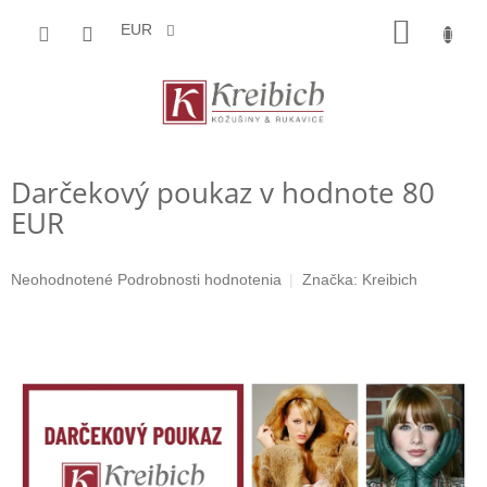
Prejsť
NÁKU
na
EUR
obsah
KOŠÍK
Darčekový poukaz v hodnote 80
EUR
Priemerné
Neohodnotené
Podrobnosti hodnotenia
Značka:
Kreibich
hodnotenie
produktu
je
0,0
z
5
hviezdičiek.