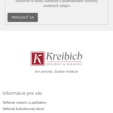
Vložením e-mailu súhlasíte s
podmienkami ochrany
osobných údajov
PRIHLÁSIŤ SA
Z
á
p
ä
t
i
e
len príroda, žiadne imitácie
Informácie pre vás
Veľkosti rukavíc a palčiakov
Veľkosti kožušinovej obuvi