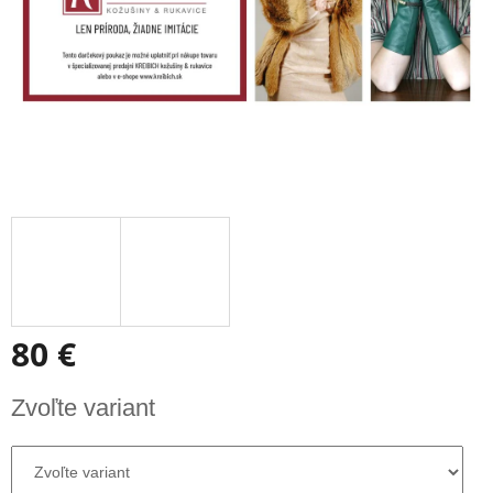
80 €
Jednotková
Zvoľte variant
cena: