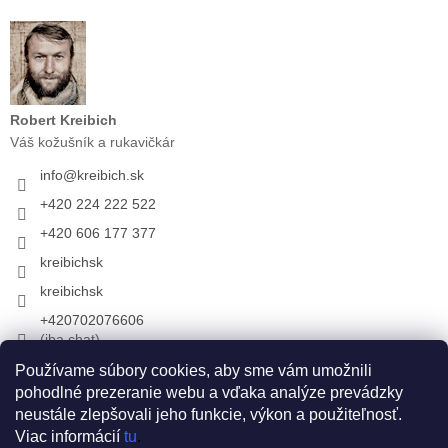
Robert Kreibich
Váš kožušník a rukavičkár
info
@
kreibich.sk
+420 224 222 522
+420 606 177 377
kreibichsk
kreibichsk
+420702076606
(iba chat)
Používame súbory cookies, aby sme vám umožnili
pohodlné prezeranie webu a vďaka analýze prevádzky
Prijímame online platby
neustále zlepšovali jeho funkcie, výkon a použiteľnosť.
Viac informácií
tu
.