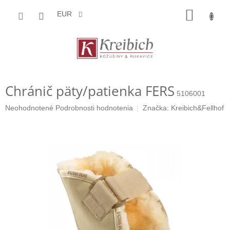
Prejsť
NÁKU
na
EUR
obsah
KOŠÍK
Chránič päty/patienka FERS
5106001
Priemerné
Neohodnotené
Podrobnosti hodnotenia
Značka:
Kreibich&Fellhof
hodnotenie
produktu
je
0,0
z
5
hviezdičiek.