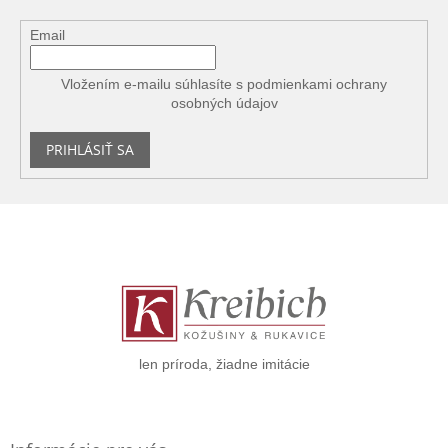
Email
Vložením e-mailu súhlasíte s
podmienkami ochrany
osobných údajov
PRIHLÁSIŤ SA
Z
á
p
ä
t
i
e
len príroda, žiadne imitácie