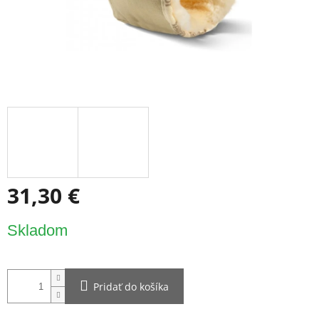
31,30 €
Jednotková
Skladom
cena:
Pridať do košíka