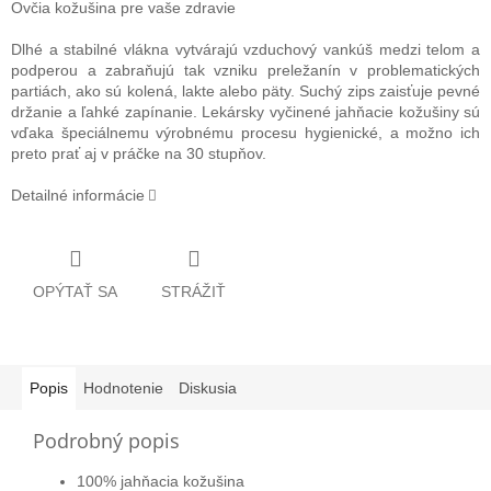
Ovčia kožušina pre vaše zdravie
Dlhé a stabilné vlákna vytvárajú vzduchový vankúš medzi telom a
podperou a zabraňujú tak vzniku preležanín v problematických
partiách, ako sú kolená, lakte alebo päty. Suchý zips zaisťuje pevné
držanie a ľahké zapínanie. Lekársky vyčinené jahňacie kožušiny sú
vďaka špeciálnemu výrobnému procesu hygienické, a možno ich
preto prať aj v práčke na 30 stupňov.
Detailné informácie
OPÝTAŤ SA
STRÁŽIŤ
Popis
Hodnotenie
Diskusia
Podrobný popis
100% jahňacia kožušina