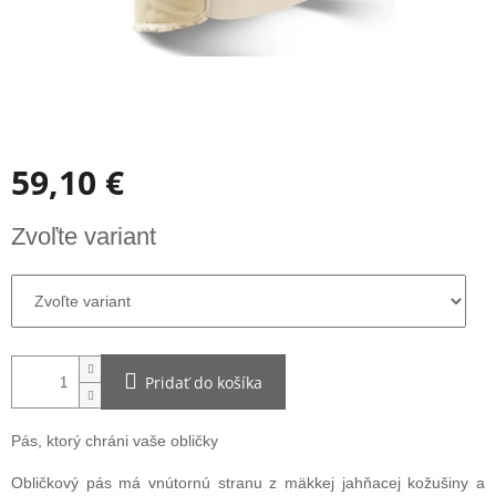
59,10 €
Jednotková
Zvoľte variant
cena:
Pridať do košíka
Pás, ktorý chráni vaše obličky
Obličkový pás má vnútornú stranu z mäkkej jahňacej kožušiny a