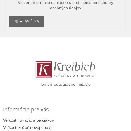
Vložením e-mailu súhlasíte s
podmienkami ochrany
osobných údajov
PRIHLÁSIŤ SA
Z
á
p
ä
t
i
e
len príroda, žiadne imitácie
Informácie pre vás
Veľkosti rukavíc a palčiakov
Veľkosti kožušinovej obuvi