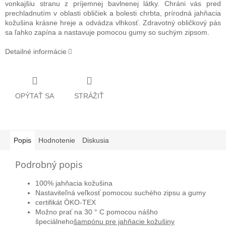
vonkajšiu stranu z príjemnej bavlnenej látky. Chráni vás pred
prechladnutím v oblasti obličiek a bolesti chrbta, prírodná jahňacia
kožušina krásne hreje a odvádza vlhkosť. Zdravotný obličkový pás
sa ľahko zapína a nastavuje pomocou gumy so suchým zipsom.
Detailné informácie
OPÝTAŤ SA
STRÁŽIŤ
Popis
Hodnotenie
Diskusia
Podrobný popis
100% jahňacia kožušina
Nastaviteľná veľkosť pomocou suchého zipsu a gumy
certifikát ÖKO-TEX
Možno prať na 30 ° C pomocou nášho
špeciálneho
šampónu pre jahňacie kožušiny