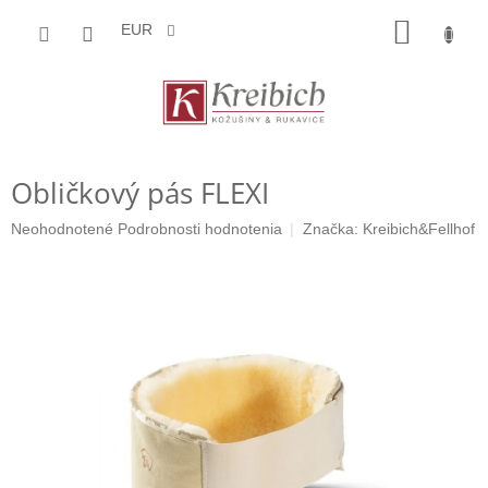
Prejsť
NÁKU
na
EUR
obsah
KOŠÍK
Obličkový pás FLEXI
Priemerné
Neohodnotené
Podrobnosti hodnotenia
Značka:
Kreibich&Fellhof
hodnotenie
produktu
je
0,0
z
5
hviezdičiek.