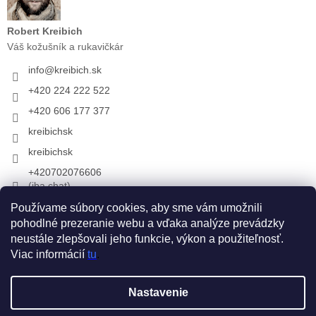
Robert Kreibich
Váš kožušník a rukavičkár
info
@
kreibich.sk
+420 224 222 522
+420 606 177 377
kreibichsk
kreibichsk
+420702076606
(iba chat)
Používame súbory cookies, aby sme vám umožnili
pohodlné prezeranie webu a vďaka analýze prevádzky
Prijímame online platby
neustále zlepšovali jeho funkcie, výkon a použiteľnosť.
Viac informácií
tu
.
Vytvoril Shoptet
Nastavenie