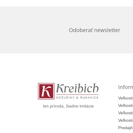
Odoberať newsletter
Z
á
p
ä
t
Infor
i
e
Veľkosti
Veľkost
len príroda, žiadne imitácie
Veľkost
Veľkost
Predajň