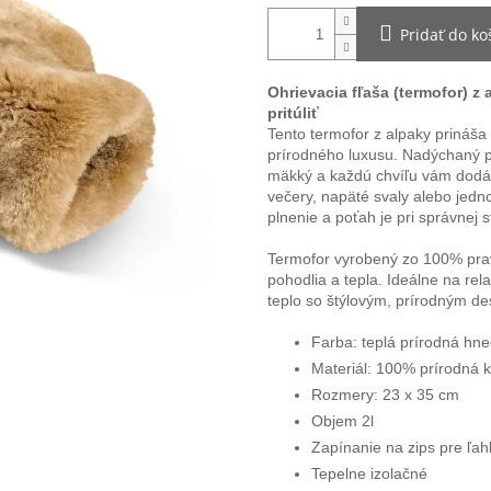
Pridať do ko
Ohrievacia fľaša (termofor) z 
pritúliť
Tento termofor z alpaky prináša
prírodného luxusu. Nadýchaný p
mäkký a každú chvíľu vám dodá 
večery, napäté svaly alebo jedn
plnenie a poťah je pri správnej s
Termofor vyrobený zo 100% prav
pohodlia a tepla. Ideálne na rel
teplo so štýlovým, prírodným d
Farba: teplá prírodná hn
Materiál: 100% prírodná 
Rozmery: 23 x 35 cm
Objem 2l
Zapínanie na zips pre ľah
Tepelne izolačné