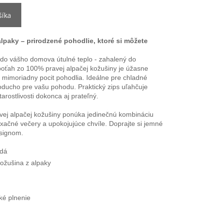
šíka
alpaky – prirodzené pohodlie, ktoré si môžete
 do vášho domova útulné teplo - zahalený do
oťah zo 100% pravej alpačej kožušiny je úžasne
mimoriadny pocit pohodlia. Ideálne pre chladné
oducho pre vašu pohodu. Praktický zips uľahčuje
tarostlivosti dokonca aj prateľný.
ej alpačej kožušiny ponúka jedinečnú kombináciu
axačné večery a upokojujúce chvíle. Doprajte si jemné
esignom.
edá
kožušina z alpaky
ké plnenie