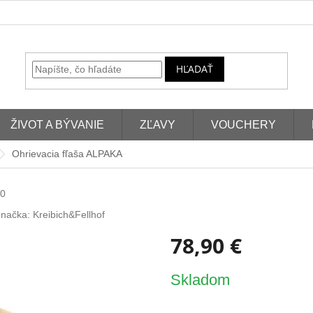
HĽADAŤ
ŽIVOT A BÝVANIE
ZĽAVY
VOUCHERY
Ohrievacia fľaša ALPAKA
0
načka:
Kreibich&Fellhof
78,90 €
Jednotková
Skladom
cena: