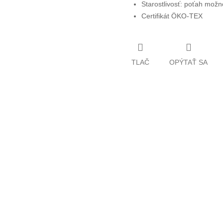
Starostlivosť: poťah mož
Certifikát ÖKO-TEX
TLAČ
OPÝTAŤ SA