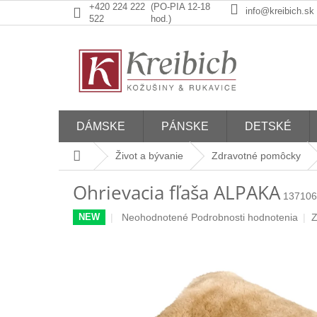
Prejsť
+420 224 222
(PO-PIA 12-18
info@kreibich.sk
na
522
hod.)
obsah
DÁMSKE
PÁNSKE
DETSKÉ
Domov
Život a bývanie
Zdravotné pomôcky
Ohrievacia fľaša ALPAKA
137106
Priemerné
Neohodnotené
Podrobnosti hodnotenia
Z
NEW
hodnotenie
produktu
je
0,0
z
5
hviezdičiek.