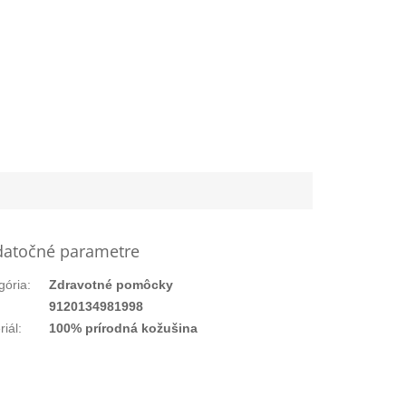
atočné parametre
gória
:
Zdravotné pomôcky
:
9120134981998
riál
:
100% prírodná kožušina