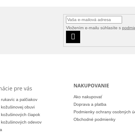
Vložením e-mailu súhlasíte s
podmi
PRIHLÁSIŤ
SA
NAKUPOVANIE
mácie pre vás
Ako nakupovať
 rukavíc a palčiakov
Doprava a platba
i kožušinovej obuvi
Podmienky ochrany osobných ú
i kožušinových čiapok
Obchodné podmienky
i kožušinových odevov
a