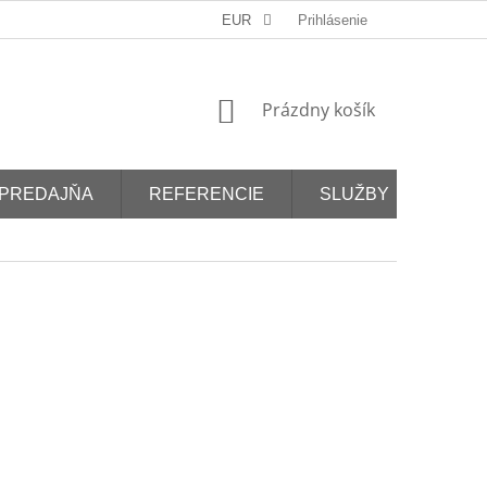
EUR
Prihlásenie
NÁKUPNÝ
Prázdny košík
KOŠÍK
PREDAJŇA
REFERENCIE
SLUŽBY