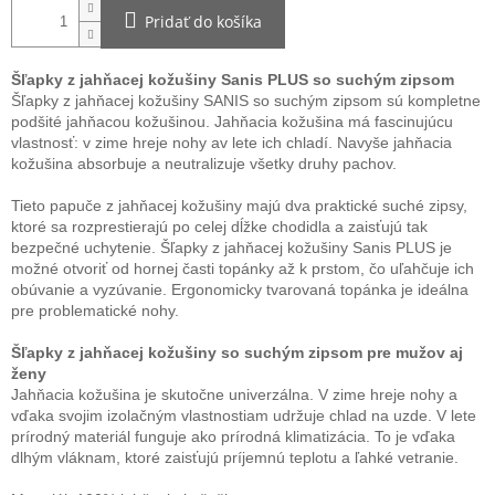
Pridať do košíka
Šľapky z jahňacej kožušiny Sanis PLUS so suchým zipsom
Šľapky z jahňacej kožušiny SANIS so suchým zipsom sú kompletne
podšité jahňacou kožušinou. Jahňacia kožušina má fascinujúcu
vlastnosť: v zime hreje nohy av lete ich chladí. Navyše jahňacia
kožušina absorbuje a neutralizuje všetky druhy pachov.
Tieto papuče z jahňacej kožušiny majú dva praktické suché zipsy,
ktoré sa rozprestierajú po celej dĺžke chodidla a zaisťujú tak
bezpečné uchytenie. Šľapky z jahňacej kožušiny Sanis PLUS je
možné otvoriť od hornej časti topánky až k prstom, čo uľahčuje ich
obúvanie a vyzúvanie. Ergonomicky tvarovaná topánka je ideálna
pre problematické nohy.
Šľapky z jahňacej kožušiny so suchým zipsom pre mužov aj
ženy
Jahňacia kožušina je skutočne univerzálna. V zime hreje nohy a
vďaka svojim izolačným vlastnostiam udržuje chlad na uzde. V lete
prírodný materiál funguje ako prírodná klimatizácia. To je vďaka
dlhým vláknam, ktoré zaisťujú príjemnú teplotu a ľahké vetranie.