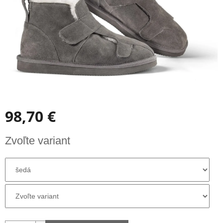
98,70 €
Jednotková
Zvoľte variant
cena: