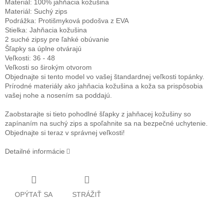
Materiál: 100% jahňacia kožušina
Materiál: Suchý zips
Podrážka: Protišmyková podošva z EVA
Stielka: Jahňacia kožušina
2 suché zipsy pre ľahké obúvanie
Šľapky sa úplne otvárajú
Veľkosti: 36 - 48
Veľkosti so širokým otvorom
Objednajte si tento model vo vašej štandardnej veľkosti topánky.
Prírodné materiály ako jahňacia kožušina a koža sa prispôsobia
vašej nohe a nosením sa poddajú.
Zaobstarajte si tieto pohodlné šľapky z jahňacej kožušiny so
zapínaním na suchý zips a spoľahnite sa na bezpečné uchytenie.
Objednajte si teraz v správnej veľkosti!
Detailné informácie
OPÝTAŤ SA
STRÁŽIŤ