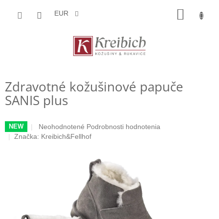
Prejsť
NÁKU
na
EUR
obsah
KOŠÍK
Zdravotné kožušinové papuče
SANIS plus
Priemerné
Neohodnotené
Podrobnosti hodnotenia
NEW
hodnotenie
Značka:
Kreibich&Fellhof
produktu
je
0,0
z
5
hviezdičiek.