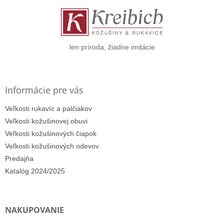
ä
t
i
e
len príroda, žiadne imitácie
Informácie pre vás
Veľkosti rukavíc a palčiakov
Veľkosti kožušinovej obuvi
Veľkosti kožušinových čiapok
Veľkosti kožušinových odevov
Predajňa
Katalóg 2024/2025
NAKUPOVANIE