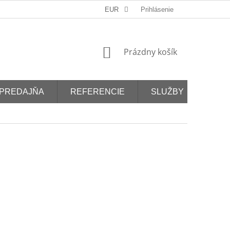
EUR
Prihlásenie
NÁKUPNÝ
Prázdny košík
KOŠÍK
PREDAJŇA
REFERENCIE
SLUŽBY