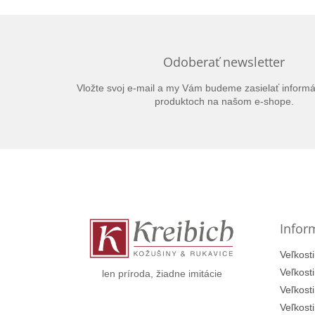
Odoberať newsletter
Vložte svoj e-mail a my Vám budeme zasielať inform
produktoch na našom e-shope.
Z
á
p
ä
t
Infor
i
e
Veľkosti
Veľkost
len príroda, žiadne imitácie
Veľkost
Veľkost