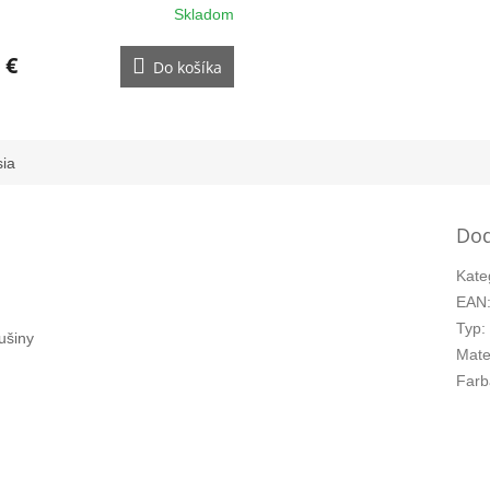
Skladom
 €
Do košíka
sia
Dod
Kate
EAN
Typ
:
žušiny
Mate
Farb