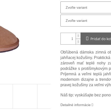
Pridať do ko
Obľúbená dámska zimná ob
jahňacej kožušiny. Praktická
zároveň mať teplé nohy z
podrážke s protišmykovým p
Príjemná a veľmi teplá ja
modernom dizajne a trendov
pravej kožušiny za veľmi vý
Náš tip: vyskúšajte bez pono
Detailné informácie