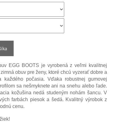
šíka
uv EGG BOOTS je vyrobená z veľmi kvalitnej
 zimná obuv pre ženy, ktoré chcú vyzerať dobre a
a každého počasia. Vďaka robustnej gumovej
rofilom sa nešmyknete ani na snehu alebo ľade.
hňacia kožušina nedá studeným nohám šancu. V
ých farbách piesok a šedá. Kvalitný výrobok z
hodnú cenu.
žiek!