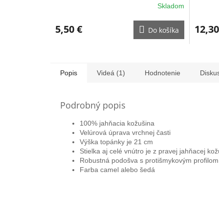
Skladom
5,50 €
12,30
Do košíka
Popis
Videá (1)
Hodnotenie
Disku
Podrobný popis
100% jahňacia kožušina
Velúrová úprava vrchnej časti
Výška topánky je 21 cm
Stielka aj celé vnútro je z pravej jahňacej ko
Robustná podošva s protišmykovým profilom
Farba camel alebo šedá