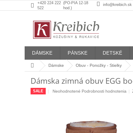
Prejsť
+420 224 222
(PO-PIA 12-18
info@kreibich.sk
na
522
hod.)
obsah
DÁMSKE
PÁNSKE
DETSKÉ
Domov
Dámske
Obuv - Ponožky - Stielky
Dámska zimná obuv EGG bo
Priemerné
Neohodnotené
Podrobnosti hodnotenia
SALE
hodnotenie
produktu
je
0,0
z
5
hviezdičiek.