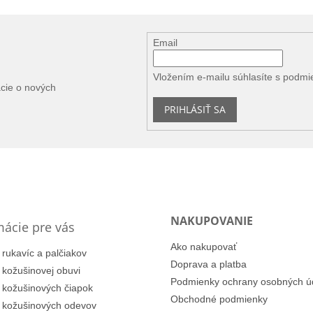
Email
Vložením e-mailu súhlasíte s
podmi
ácie o nových
PRIHLÁSIŤ SA
NAKUPOVANIE
mácie pre vás
Ako nakupovať
 rukavíc a palčiakov
Doprava a platba
i kožušinovej obuvi
Podmienky ochrany osobných ú
i kožušinových čiapok
Obchodné podmienky
i kožušinových odevov