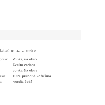
atočné parametre
gória
:
Vonkajšia obuv
:
Zvoľte variant
vonkajšia obuv
riál
:
100% prírodná kožušina
a
:
hnedá, šedá