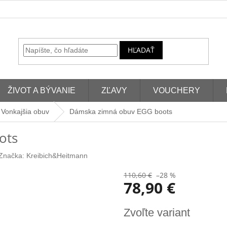
HĽADAŤ
ŽIVOT A BÝVANIE
ZĽAVY
VOUCHERY
Vonkajšia obuv
Dámska zimná obuv EGG boots
ots
Značka:
Kreibich&Heitmann
110,60 €
–28 %
78,90 €
Jednotková
Zvoľte variant
cena: