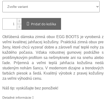
Pridať do košíka
Obľúbená dámska zimná obuv EGG BOOTS je vyrobená z
veľmi kvalitnej jahňacej kožušiny. Praktická zimná obuv pre
ženy, ktoré chcú vyzerať dobre a zároveň mať teplé nohy za
každého počasia. Vďaka robustnej gumovej podrážke s
protišmykovým profilom sa nešmyknete ani na snehu alebo
ľade. Príjemná a veľmi teplá jahňacia kožušina nedá
studeným nohám šancu. V modernom dizajne a trendových
farbách piesok a šedá. Kvalitný výrobok z pravej kožušiny
za veľmi výhodnú cenu.
Náš tip: vyskúšajte bez ponožiek!
Detailné informácie