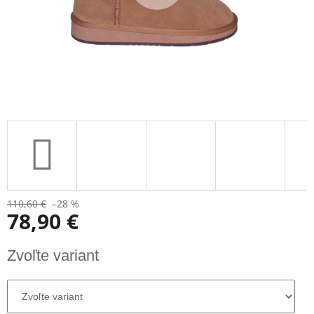
110,60 €
–28 %
78,90 €
Jednotková
Zvoľte variant
cena: