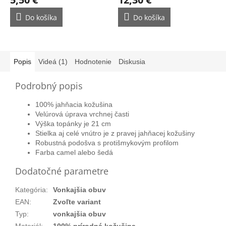
Do košíka
Do košíka
Popis
Videá (1)
Hodnotenie
Diskusia
Podrobný popis
100% jahňacia kožušina
Velúrová úprava vrchnej časti
Výška topánky je 21 cm
Stielka aj celé vnútro je z pravej jahňacej kožušiny
Robustná podošva s protišmykovým profilom
Farba camel alebo šedá
Dodatočné parametre
Kategória
:
Vonkajšia obuv
EAN
:
Zvoľte variant
Typ
:
vonkajšia obuv