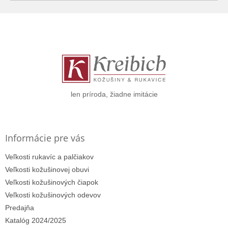
Z
á
p
ä
t
i
e
len príroda, žiadne imitácie
Informácie pre vás
Veľkosti rukavíc a palčiakov
Veľkosti kožušinovej obuvi
Veľkosti kožušinových čiapok
Veľkosti kožušinových odevov
Predajňa
Katalóg 2024/2025