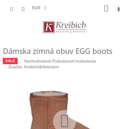
Prejsť
NÁKU
na
EUR
obsah
KOŠÍK
Dámska zimná obuv EGG boots
Priemerné
Neohodnotené
Podrobnosti hodnotenia
SALE
hodnotenie
Značka:
Kreibich&Heitmann
produktu
je
0,0
z
5
hviezdičiek.